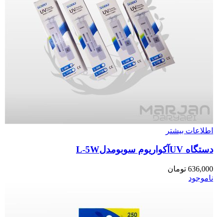
اطلاعات بیشتر
دستگاه UVآکواریوم سوبومدلL-5W
636,000
تومان
ناموجود