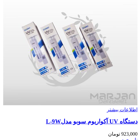
اطلاعات بیشتر
دستگاه UV آکواریوم سوبو مدلL-9W
923,000
تومان
ناموجود