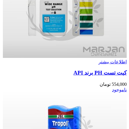
اطلاعات بیشتر
کیت تست PH برند API
554,000
تومان
ناموجود