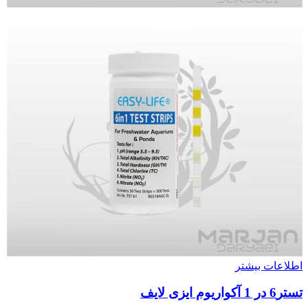
اطلاعات بیشتر
تستر6 در 1 آکواریوم ایزی لایف