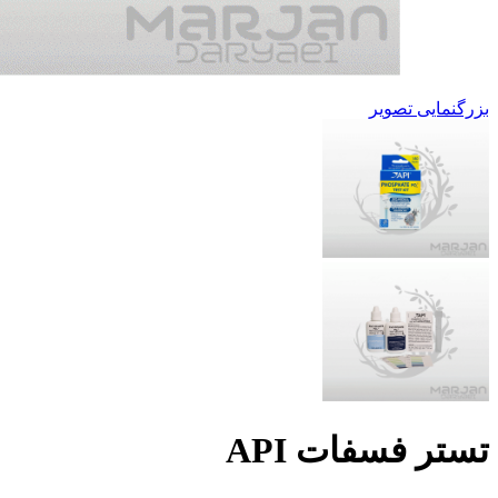
بزرگنمایی تصویر
تستر فسفات API