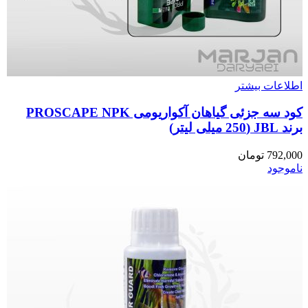
اطلاعات بیشتر
کود سه جزئی گیاهان آکواریومی PROSCAPE NPK
برند JBL (250 میلی لیتر)
792,000
تومان
ناموجود