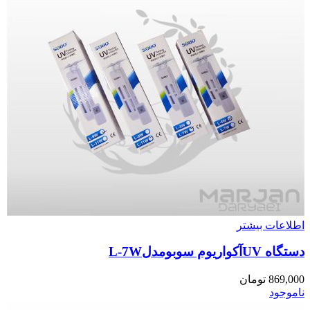
اطلاعات بیشتر
دستگاه UVآکواریوم سوبومدلL-7W
869,000
تومان
ناموجود