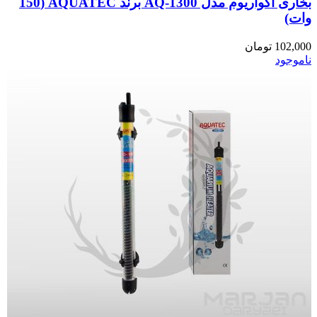
بخاری آکواریوم مدل AQ-1300 برند AQUATEC (150
وات)
102,000
تومان
ناموجود