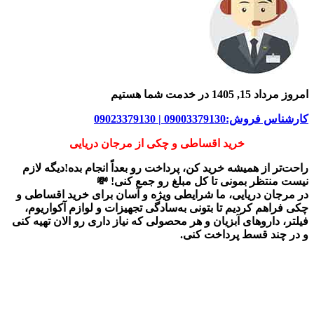
امروز مرداد 15, 1405 در خدمت شما هستیم
کارشناس فروش:09003379130 | 09023379130
خرید اقساطی و چکی از مرجان دریایی
راحت‌تر از همیشه خرید کن، پرداخت رو بعداً انجام بده!دیگه لازم
نیست منتظر بمونی تا کل مبلغ رو جمع کنی! 💸
در
مرجان دریایی
، ما شرایطی ویژه و آسان برای
خرید اقساطی و
چکی
فراهم کردیم تا بتونی به‌سادگی تجهیزات و لوازم آکواریوم،
فیلتر، داروهای آبزیان و هر محصولی که نیاز داری رو
الان تهیه کنی
و در چند قسط پرداخت کنی.