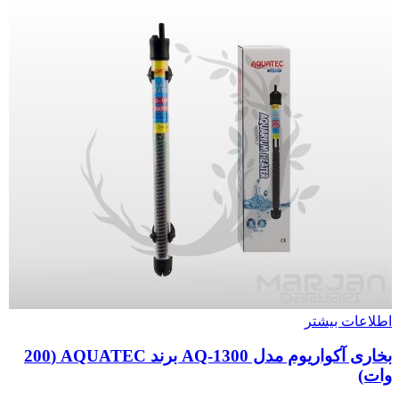
اطلاعات بیشتر
بخاری آکواریوم مدل AQ-1300 برند AQUATEC (200
وات)