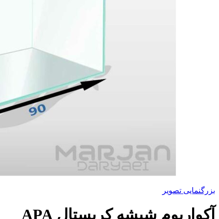
بزرگنمایی تصویر
آکواریوم شیشه کریستال APA