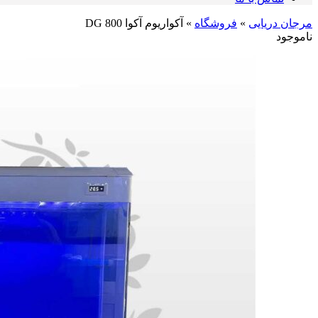
مرجان دریایی
»
فروشگاه
»
آکواریوم آکوا DG 800
ناموجود