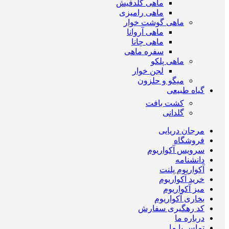
ماهی گلدفیش
ماهی رامیزی
ماهی گوشت خوار
ماهی آروانا
ماهی چانا
سفره ماهی
ماهی پلکو
لجن خوار
میگو و حلزون
گیاه طبیعی
کشت بافت
گلدانی
مرجان دریایی
فروشگاه
سرویس آکواریوم
دانشنامه
آکواریوم پلنت
خرید آکواریوم
میز آکواریوم
بخاری آکواریوم
کد رهگیری سفارش
درباره ما
تماس با ما