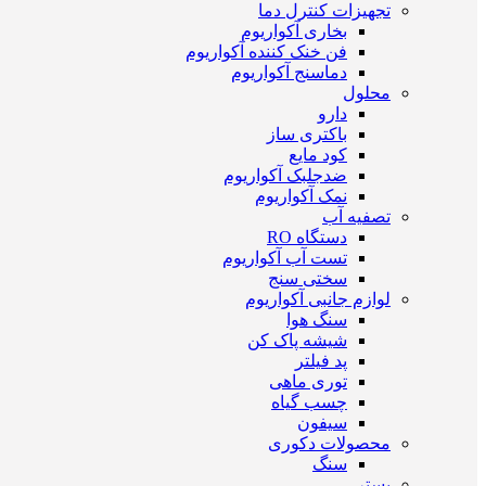
تجهیزات کنترل دما
بخاری آکواریوم
فن خنک کننده آکواریوم
دماسنج آکواریوم
محلول
دارو
باکتری ساز
کود مایع
ضدجلبک آکواریوم
نمک آکواریوم
تصفیه آب
دستگاه RO
تست آب آکواریوم
سختی سنج
لوازم جانبی آکواریوم
سنگ هوا
شیشه پاک کن
پد فیلتر
توری ماهی
چسب گیاه
سیفون
محصولات دکوری
سنگ
بستر