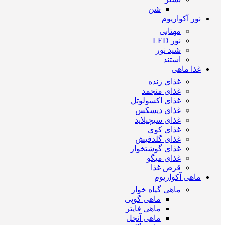
شن
نور آکواریوم
مهتابی
نور LED
شید نور
استند
غذا ماهی
غذای زنده
غذای منجمد
غذای اکسولوتل
غذای دیسکس
غذای سیچیلاید
غذای کوی
غذای گلدفیش
غذای گوشتخوار
غذای میگو
قرص غذا
ماهی آکواریوم
ماهی گیاه خوار
ماهی گوپی
ماهی فایتر
ماهی آنجل