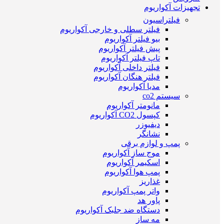
تجهیزات آکواریوم
فیلتراسیون
فیلتر سطلی و خارجی آکواریوم
بیو فیلتر آکواریوم
پیش فیلتر آکواریوم
تاپ فیلتر آکواریوم
فیلتر داخلی آکواریوم
فیلتر هنگان آکواریوم
مدیا آکواریوم
سیستم co2
مانومتر آکواریوم
کپسول CO2 آکواریوم
دیفیوزر
نشانگر
پمپ و لوازم برقی
موج ساز آکواریوم
اسکیمر آکواریوم
پمپ هوا آکواریوم
غذاریز
واتر پمپ آکواریوم
پاور هد
دستگاه ضد جلبک آکواریوم
مه ساز