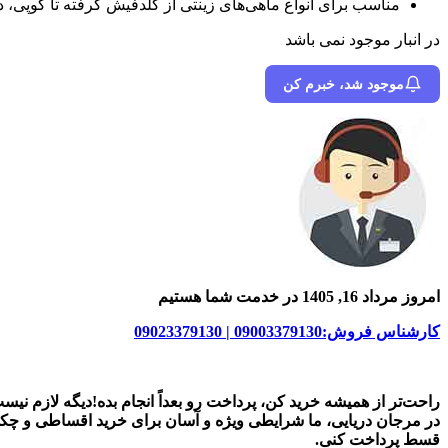
مناسب برای انواع ماهی‌های زینتی از گلدفیش گرفته تا گوپی، 
در انبار موجود نمی باشد
موجود شد، خبرم کن
امروز مرداد 16, 1405 در خدمت شما هستیم
کارشناس فروش:09003379130 | 09023379130
راحت‌تر از همیشه خرید کن، پرداخت رو بعداً انجام بده!دیگه لازم نیس
در
مرجان دریایی
، ما شرایطی ویژه و آسان برای
خرید اقساطی و چک
قسط پرداخت کنی.