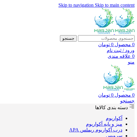
Skip to navigation
Skip to main content
جستجو
0
محصول
0
تومان
ورود / ثبت نام
0
علاقه مندی
منو
0
محصول
0
تومان
جستجو
دسته بندی کالاها
آکواریوم
میز و پایه آکواریوم
درب آکواریوم ریملس APA
سرویس