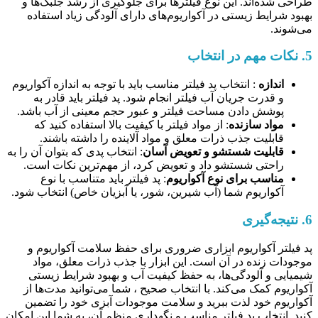
طراحی شده‌اند. این نوع فیلترها برای جلوگیری از رشد جلبک‌ها و
بهبود شرایط زیستی در آکواریوم‌های دارای آلودگی زیاد استفاده
می‌شوند.
5.
نکات مهم در انتخاب
اندازه
: انتخاب پد فیلتر مناسب باید با توجه به اندازه آکواریوم
و قدرت جریان آب فیلتر انجام شود. پد فیلتر باید قادر به
پوشش دادن مساحت فیلتر و عبور حجم معینی از آب باشد.
مواد سازنده
: از مواد فیلتر با کیفیت بالا استفاده کنید که
قابلیت جذب ذرات معلق و مواد آلاینده را داشته باشند.
قابلیت شستشو و تعویض آسان
: انتخاب پدی که بتوان آن را به
راحتی شستشو داد و تعویض کرد، از مهم‌ترین نکات است.
مناسب برای نوع آکواریوم
: پد فیلتر باید متناسب با نوع
آکواریوم شما (آب شیرین، شور، یا آبزیان خاص) انتخاب شود.
6.
نتیجه‌گیری
پد فیلتر آکواریوم ابزاری ضروری برای حفظ سلامت آکواریوم و
موجودات زنده در آن است. این ابزار با جذب ذرات معلق، مواد
شیمیایی و آلودگی‌ها، به حفظ کیفیت آب و بهبود شرایط زیستی
آکواریوم کمک می‌کند. با انتخاب صحیح ، شما می‌توانید مدت‌ها از
آکواریوم خود لذت ببرید و سلامت موجودات آبزی خود را تضمین
کنید. انتخاب پد فیلتر مناسب و نگهداری منظم آن، به شما این امکان