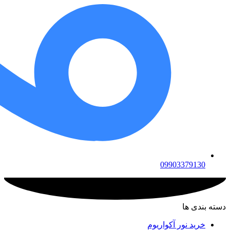
09903379130
دسته بندی ها
خرید نور آکواریوم