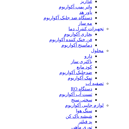
غذاریز
واتر پمپ آکواریوم
پاور هد
دستگاه ضد جلبک آکواریوم
مه ساز
تجهیزات کنترل دما
بخاری آکواریوم
فن خنک کننده آکواریوم
دماسنج آکواریوم
محلول
دارو
باکتری ساز
کود مایع
ضدجلبک آکواریوم
نمک آکواریوم
تصفیه آب
دستگاه RO
تست آب آکواریوم
سختی سنج
لوازم جانبی آکواریوم
سنگ هوا
شیشه پاک کن
پد فیلتر
توری ماهی