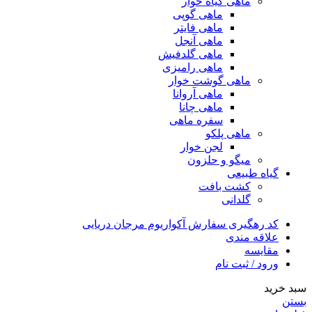
ماهی گیاه خوار
ماهی گوپی
ماهی فایتر
ماهی آنجل
ماهی گلدفیش
ماهی رامیزی
ماهی گوشت خوار
ماهی آروانا
ماهی چانا
سفره ماهی
ماهی پلکو
لجن خوار
میگو و حلزون
گیاه طبیعی
کشت بافت
گلدانی
کد رهگیری سفارش آکواریوم مرجان دریایی
علاقه مندی
مقایسه
ورود / ثبت نام
سبد خرید
بستن