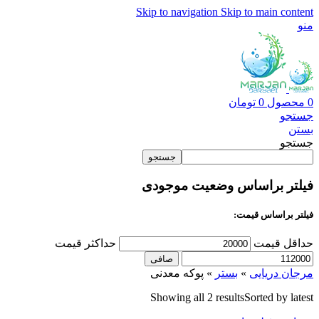
Skip to navigation
Skip to main content
منو
0
محصول
0
تومان
جستجو
بستن
جستجو
جستجو
فیلتر براساس وضعیت موجودی
فیلتر براساس قیمت:
حداقل قیمت
حداكثر قيمت
صافی
مرجان دریایی
»
بستر
»
پوکه معدنی
Showing all 2 results
Sorted by latest