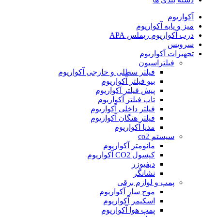
آکواریوم
میز و پایه آکواریوم
درب آکواریوم ریملس APA
سرویس
تجهیزات آکواریوم
فیلتراسیون
فیلتر سطلی و خارجی آکواریوم
بیو فیلتر آکواریوم
پیش فیلتر آکواریوم
تاپ فیلتر آکواریوم
فیلتر داخلی آکواریوم
فیلتر هنگان آکواریوم
مدیا آکواریوم
سیستم co2
مانومتر آکواریوم
کپسول CO2 آکواریوم
دیفیوزر
نشانگر
پمپ و لوازم برقی
موج ساز آکواریوم
اسکیمر آکواریوم
پمپ هوا آکواریوم