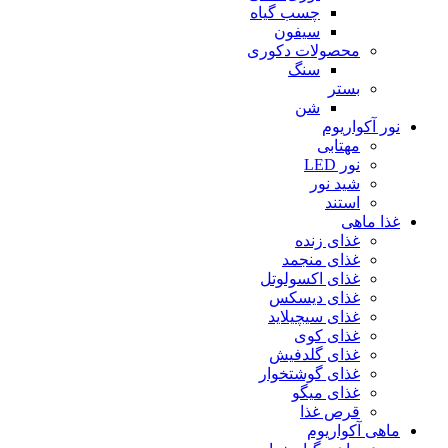
چسب گیاه
سیفون
محصولات دکوری
سنگ
بستر
شن
نور آکواریوم
مهتابی
نور LED
شید نور
استند
غذا ماهی
غذای زنده
غذای منجمد
غذای اکسولوتل
غذای دیسکس
غذای سیچیلاید
غذای کوی
غذای گلدفیش
غذای گوشتخوار
غذای میگو
قرص غذا
ماهی آکواریوم