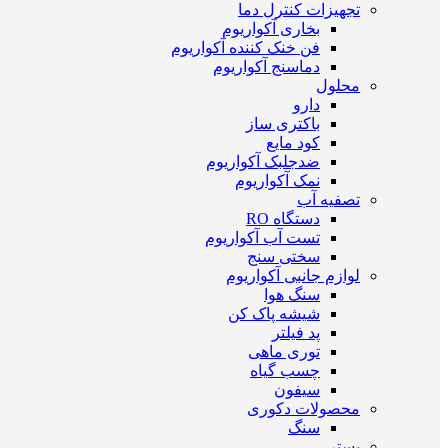
تجهیزات کنترل دما
بخاری آکواریوم
فن خنک کننده آکواریوم
دماسنج آکواریوم
محلول
دارو
باکتری ساز
کود مایع
ضدجلبک آکواریوم
نمک آکواریوم
تصفیه آب
دستگاه RO
تست آب آکواریوم
سختی سنج
لوازم جانبی آکواریوم
سنگ هوا
شیشه پاک کن
پد فیلتر
توری ماهی
چسب گیاه
سیفون
محصولات دکوری
سنگ
بستر