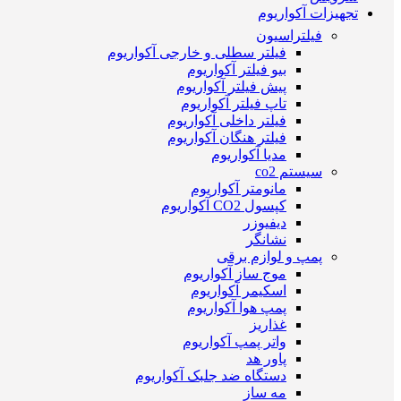
تجهیزات آکواریوم
فیلتراسیون
فیلتر سطلی و خارجی آکواریوم
بیو فیلتر آکواریوم
پیش فیلتر آکواریوم
تاپ فیلتر آکواریوم
فیلتر داخلی آکواریوم
فیلتر هنگان آکواریوم
مدیا آکواریوم
سیستم co2
مانومتر آکواریوم
کپسول CO2 آکواریوم
دیفیوزر
نشانگر
پمپ و لوازم برقی
موج ساز آکواریوم
اسکیمر آکواریوم
پمپ هوا آکواریوم
غذاریز
واتر پمپ آکواریوم
پاور هد
دستگاه ضد جلبک آکواریوم
مه ساز