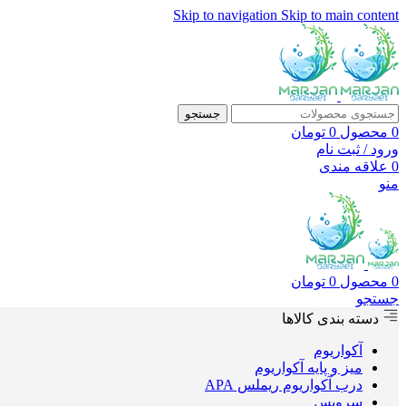
Skip to navigation
Skip to main content
جستجو
0
محصول
0
تومان
ورود / ثبت نام
0
علاقه مندی
منو
0
محصول
0
تومان
جستجو
دسته بندی کالاها
آکواریوم
میز و پایه آکواریوم
درب آکواریوم ریملس APA
سرویس