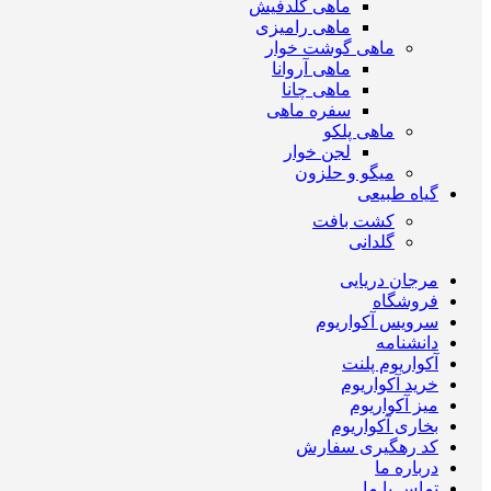
ماهی گلدفیش
ماهی رامیزی
ماهی گوشت خوار
ماهی آروانا
ماهی چانا
سفره ماهی
ماهی پلکو
لجن خوار
میگو و حلزون
گیاه طبیعی
کشت بافت
گلدانی
مرجان دریایی
فروشگاه
سرویس آکواریوم
دانشنامه
آکواریوم پلنت
خرید آکواریوم
میز آکواریوم
بخاری آکواریوم
کد رهگیری سفارش
درباره ما
تماس با ما