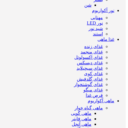
شن
نور آکواریوم
مهتابی
نور LED
شید نور
استند
غذا ماهی
غذای زنده
غذای منجمد
غذای اکسولوتل
غذای دیسکس
غذای سیچیلاید
غذای کوی
غذای گلدفیش
غذای گوشتخوار
غذای میگو
قرص غذا
ماهی آکواریوم
ماهی گیاه خوار
ماهی گوپی
ماهی فایتر
ماهی آنجل