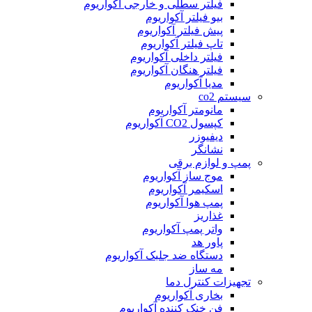
فیلتر سطلی و خارجی آکواریوم
بیو فیلتر آکواریوم
پیش فیلتر آکواریوم
تاپ فیلتر آکواریوم
فیلتر داخلی آکواریوم
فیلتر هنگان آکواریوم
مدیا آکواریوم
سیستم co2
مانومتر آکواریوم
کپسول CO2 آکواریوم
دیفیوزر
نشانگر
پمپ و لوازم برقی
موج ساز آکواریوم
اسکیمر آکواریوم
پمپ هوا آکواریوم
غذاریز
واتر پمپ آکواریوم
پاور هد
دستگاه ضد جلبک آکواریوم
مه ساز
تجهیزات کنترل دما
بخاری آکواریوم
فن خنک کننده آکواریوم