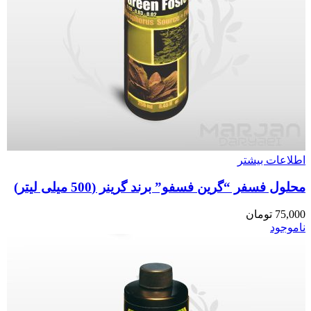
اطلاعات بیشتر
محلول فسفر “گرین فسفو” برند گرینر (500 میلی لیتر)
75,000
تومان
ناموجود