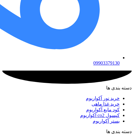
09903379130
دسته بندی ها
خرید نور آکواریوم
خرید غذا ماهی
کود مایع آکواریوم
کپسول co2 آکواریوم
بستر آکواریوم
دسته بندی ها