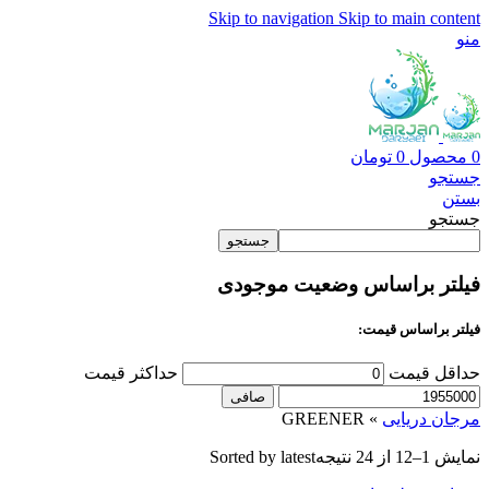
Skip to navigation
Skip to main content
منو
0
محصول
0
تومان
جستجو
بستن
جستجو
جستجو
فیلتر براساس وضعیت موجودی
فیلتر براساس قیمت:
حداقل قیمت
حداكثر قيمت
صافی
مرجان دریایی
»
GREENER
نمایش 1–12 از 24 نتیجه
Sorted by latest