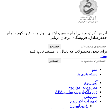
آدرس: کرج، میدان امام حسین، ابتدای بلوار هفت تیر، کوچه امام
جعفرصادق، فروشگاه مرجان دریایی
جستجو
برای دیدن محصولات که دنبال آن هستید تایپ کنید.
بستن
جستجو
منو
دسته بندی ها
آکواریوم
میز و پایه آکواریوم
درب آکواریوم ریملس APA
سرویس
تجهیزات آکواریوم
فیلتراسیون