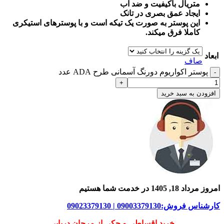
متریال باکیفیت و ضد آب
ایجاد عمق بصری در تانک
این پوستر به صورت یک تیکه است و با پوسترهای استیکری
کاملا فرق میکند.
ابعاد
صاف
پوستر اکواریوم دورنگ آسمانی طرح ADA عدد
افزودن به سبد خرید
امروز مرداد 18, 1405 در خدمت شما هستیم
کارشناس فروش:09003379130 | 09023379130
خرید اقساطی و چکی از مرجان دریایی