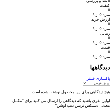
0 نقد و بررسی
کیفیت
0
نمره
0
از 5
ارزش خرید
0
نمره
0
از 5
زیبایی
0
نمره
0
از 5
قیمت
0
نمره
0
از 5
دیدگاهها
پاکسازی فیلتر
هیچ دیدگاهی برای این محصول نوشته نشده است.
اولین نفری باشید که دیدگاهی را ارسال می کنید برای “مکمل
معدنی دیسکس تریس دیپ اوشن”