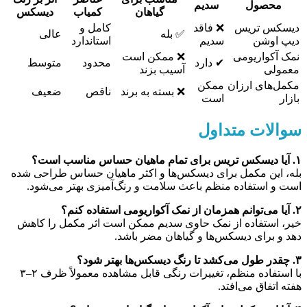
محصول
سدیم
گیاهان
کمیاب
دیسکس
دیسکس تریس
❌ فاقد
کامل و
✅ بله
عالی
دیپ اوشن
سدیم
استاندارد
نمک آکواریومی
❌ ممکن است
✔ دارد
محدود
متوسط
معمولی
آسیب بزند
مکمل‌های ارزان
ممکن
❌ بسته به برند
ناقص
ضعیف
بازار
است
سوالات متداول
۱. آیا دیسکس تریس برای تمام ماهیان حساس مناسب است؟
بله، این مکمل برای دیسکس‌ها و اکثر ماهیان حساس طراحی شده
است و استفاده منظم باعث سلامت و رنگ‌آمیزی بهتر می‌شود.
۲. آیا می‌توانم همزمان از نمک آکواریومی استفاده کنم؟
خیر، استفاده از نمک حاوی سدیم ممکن است اثر مکمل را کاهش
دهد و برای دیسکس‌ها و گیاهان مضر باشد.
۳. چقدر طول می‌کشد تا رنگ دیسکس‌ها بهتر شود؟
با استفاده منظم، تغییرات رنگی قابل مشاهده معمولاً ظرف ۲–۳
هفته اتفاق می‌افتد.