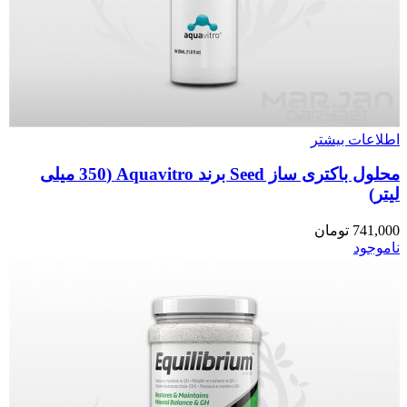
اطلاعات بیشتر
محلول باکتری ساز Seed برند Aquavitro (350 میلی
لیتر)
741,000
تومان
ناموجود