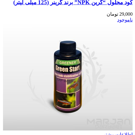
کود محلول “گرین NPK” برند گرینر (125 میلی لیتر)
29,000
تومان
ناموجود
اطلاعات بیشتر