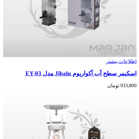
اطلاعات بیشتر
اسکیمر سطح آب آکواریوم Jibalu مدل EY-03
933,800
تومان