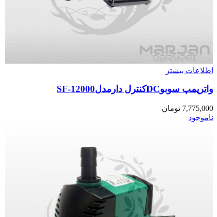
اطلاعات بیشتر
واترپمپ سوبوDCکنترل دارمدلSF-12000
7,775,000
تومان
ناموجود