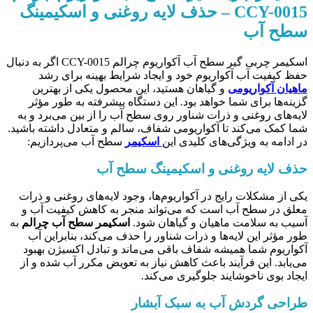
CCY-0015
– حذف لایه روغنی و اسکیمینگ
سطح آب
اسکیمر چربی گیر سطح آب آکواریوم چرالم CCY-0015 اگر به دنبال
حفظ کیفیت آب آکواریوم خود و ایجاد شرایط بهینه برای رشد
ماهیان آکواریومی
و گیاهان هستید، این محصول یکی از بهترین
گزینه‌ها برای شما خواهد بود. این دستگاه پیشرفته به طور مؤثر
لایه‌های روغنی و ذرات شناور روی سطح آب را از بین می‌برد و به
شما کمک می‌کند تا آکواریومی شفاف، سالم و متعادل داشته باشید.
در ادامه به ویژگی‌های کلیدی این
اسکیمر
سطح آب می‌پردازیم:
حذف لایه روغنی و اسکیمینگ سطح آب
یکی از مشکلات رایج در آکواریوم‌ها، وجود لایه‌های روغنی و ذرات
معلق در سطح آب است که می‌تواند منجر به کاهش کیفیت آب و
آسیب به سلامت ماهیان و گیاهان شود.
اسکیمر سطح آب چرالم
به
طور مؤثر این لایه‌ها و ذرات شناور را حذف می‌کند، بنابراین آب
آکواریوم شما همیشه شفاف باقی می‌ماند و تبادل اکسیژن بهبود
می‌یابد. این فرآیند باعث کاهش نیاز به تعویض مکرر آب شده و از
ایجاد بوی ناخوشایند جلوگیری می‌کند.
طراحی گردش آب به سبک آبشار